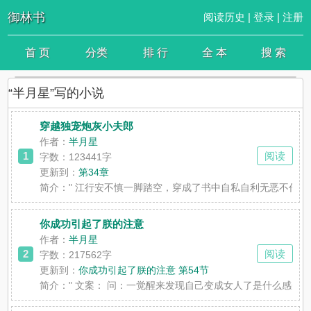
御林书
阅读历史
|
登录
|
注册
首 页
分类
排 行
全 本
搜 索
“半月星”写的小说
穿越独宠炮灰小夫郎
作者：
半月星
1
阅读
字数：123441字
更新到：
第34章
简介：
" 江行安不慎一脚踏空，穿成了书中自私自利无恶不作的
你成功引起了朕的注意
作者：
半月星
2
阅读
字数：217562字
更新到：
你成功引起了朕的注意 第54节
简介：
" 文案： 问：一觉醒来发现自己变成女人了是什么感受