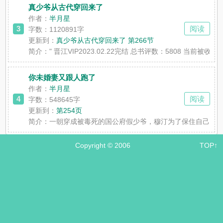
真少爷从古代穿回来了
作者：
半月星
3
阅读
字数：1120891字
更新到：
真少爷从古代穿回来了 第266节
简介：
" 晋江VIP2023.02.22完结 总书评数：5
你未婚妻又跟人跑了
作者：
半月星
4
阅读
字数：548645字
更新到：
第254页
简介：
一朝穿成被毒死的国公府假少爷，穆汀为了保住自己的
Copyright © 2006
TOP↑