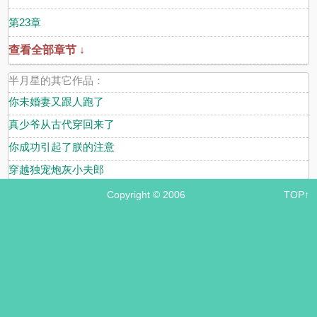
第23章
查看全部章节 ↓
半月星的其它作品：
你未婚妻又跟人跑了
真少爷从古代穿回来了
你成功引起了朕的注意
穿越独宠炮灰小夫郎
Copyright © 2006
TOP↑