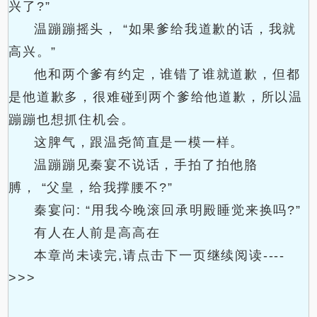
兴了?”
温蹦蹦摇头， “如果爹给我道歉的话，我就
高兴。”
他和两个爹有约定，谁错了谁就道歉，但都
是他道歉多，很难碰到两个爹给他道歉，所以温
蹦蹦也想抓住机会。
这脾气，跟温尧简直是一模一样。
温蹦蹦见秦宴不说话，手拍了拍他胳
膊， “父皇，给我撑腰不?”
秦宴问: “用我今晚滚回承明殿睡觉来换吗?”
有人在人前是高高在
本章尚未读完,请点击下一页继续阅读----
>>>