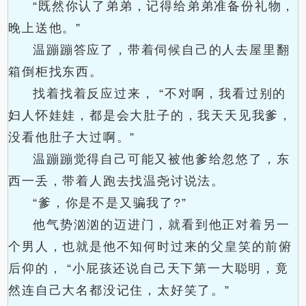
“既然你认了弟弟，记得给弟弟准备份礼物，
晚上送他。”
温蹦蹦答应了，带着伺候自己的人去屋里翻
箱倒柜找东西。
找着找着反应过来， “不对啊，我看过别的
妇人怀娃娃，都是会大肚子的，我天天见我爹，
没看他肚子大过啊。”
温蹦蹦觉得自己可能又被他爹给忽悠了，东
西一丢，带着人跑去找温尧讨说法。
“爹，你是不是又骗我了?”
他气势汹汹的迈进门，就看到他正对着另一
个男人，也就是他不知何时过来的父皇笑的前俯
后仰的， “小屁孩还说自己天下第一大聪明，竟
然连自己大名都没记住，太好笑了。”