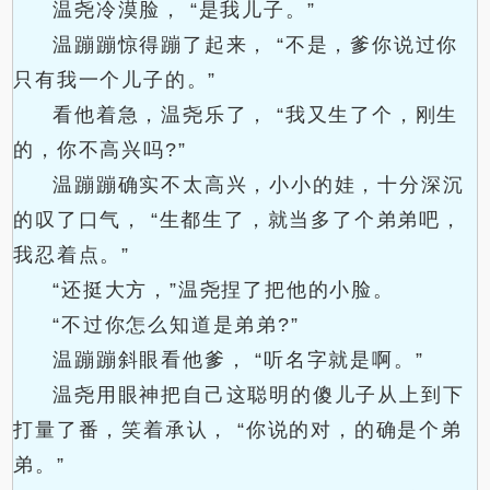
温尧冷漠脸， “是我儿子。”
温蹦蹦惊得蹦了起来， “不是，爹你说过你
只有我一个儿子的。”
看他着急，温尧乐了， “我又生了个，刚生
的，你不高兴吗?”
温蹦蹦确实不太高兴，小小的娃，十分深沉
的叹了口气， “生都生了，就当多了个弟弟吧，
我忍着点。”
“还挺大方，”温尧捏了把他的小脸。
“不过你怎么知道是弟弟?”
温蹦蹦斜眼看他爹， “听名字就是啊。”
温尧用眼神把自己这聪明的傻儿子从上到下
打量了番，笑着承认， “你说的对，的确是个弟
弟。”