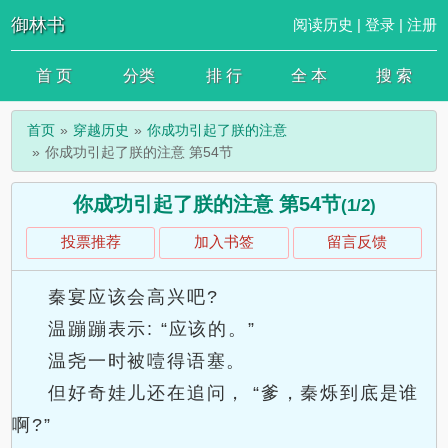
御林书
阅读历史
|
登录
|
注册
首 页
分类
排 行
全 本
搜 索
首页
穿越历史
你成功引起了朕的注意
你成功引起了朕的注意 第54节
你成功引起了朕的注意 第54节
(1/2)
投票推荐
加入书签
留言反馈
秦宴应该会高兴吧?
温蹦蹦表示: “应该的。”
温尧一时被噎得语塞。
但好奇娃儿还在追问， “爹，秦烁到底是谁
啊?”