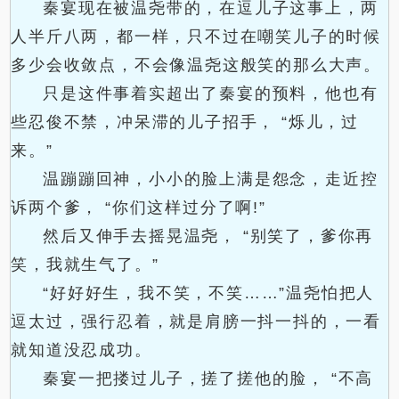
秦宴现在被温尧带的，在逗儿子这事上，两
人半斤八两，都一样，只不过在嘲笑儿子的时候
多少会收敛点，不会像温尧这般笑的那么大声。
只是这件事着实超出了秦宴的预料，他也有
些忍俊不禁，冲呆滞的儿子招手， “烁儿，过
来。”
温蹦蹦回神，小小的脸上满是怨念，走近控
诉两个爹， “你们这样过分了啊!”
然后又伸手去摇晃温尧， “别笑了，爹你再
笑，我就生气了。”
“好好好生，我不笑，不笑……”温尧怕把人
逗太过，强行忍着，就是肩膀一抖一抖的，一看
就知道没忍成功。
秦宴一把搂过儿子，搓了搓他的脸， “不高