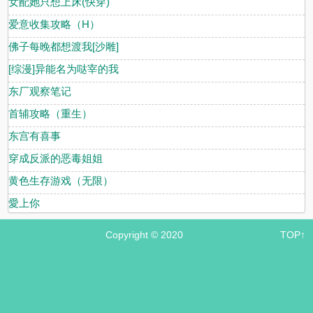
女配她只想上床(快穿)
爱意收集攻略（H）
佛子每晚都想渡我[沙雕]
[综漫]异能名为哒宰的我
东厂观察笔记
首辅攻略（重生）
东宫有喜事
穿成反派的恶毒姐姐
黄色生存游戏（无限）
愛上你
Copyright © 2020
TOP↑