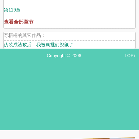
第119章
查看全部章节 ↓
寄梧桐的其它作品：
伪装成渣攻后，我被疯批们觊觎了
Copyright © 2006
TOP↑