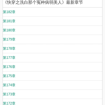
《快穿之洗白那个冤种病弱美人》最新章节
第182章
第181章
第180章
第179章
第178章
第177章
第176章
第175章
第174章
第173章
第172章