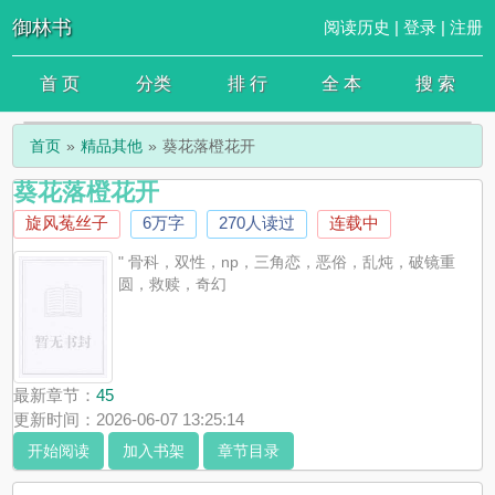
御林书
阅读历史
|
登录
|
注册
首 页
分类
排 行
全 本
搜 索
首页
精品其他
葵花落橙花开
葵花落橙花开
旋风菟丝子
6万字
270人读过
连载中
" 骨科，双性，np，三角恋，恶俗，乱炖，破镜重
圆，救赎，奇幻
最新章节：
45
更新时间：2026-06-07 13:25:14
开始阅读
加入书架
章节目录