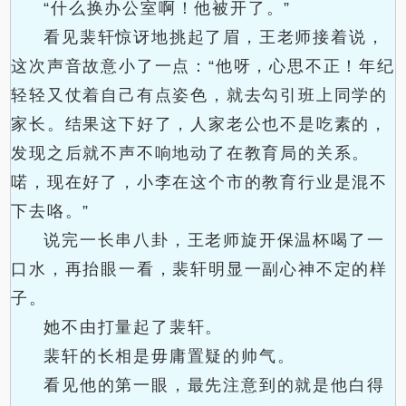
“什么换办公室啊！他被开了。”
看见裴轩惊讶地挑起了眉，王老师接着说，
这次声音故意小了一点：“他呀，心思不正！年纪
轻轻又仗着自己有点姿色，就去勾引班上同学的
家长。结果这下好了，人家老公也不是吃素的，
发现之后就不声不响地动了在教育局的关系。
喏，现在好了，小李在这个市的教育行业是混不
下去咯。”
说完一长串八卦，王老师旋开保温杯喝了一
口水，再抬眼一看，裴轩明显一副心神不定的样
子。
她不由打量起了裴轩。
裴轩的长相是毋庸置疑的帅气。
看见他的第一眼，最先注意到的就是他白得