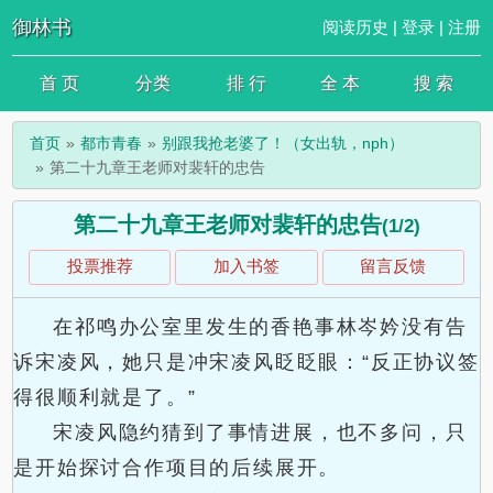
御林书
阅读历史
|
登录
|
注册
首 页
分类
排 行
全 本
搜 索
首页
都市青春
别跟我抢老婆了！（女出轨，nph）
第二十九章王老师对裴轩的忠告
第二十九章王老师对裴轩的忠告
(1/2)
投票推荐
加入书签
留言反馈
在祁鸣办公室里发生的香艳事林岑妗没有告
诉宋凌风，她只是冲宋凌风眨眨眼：“反正协议签
得很顺利就是了。”
宋凌风隐约猜到了事情进展，也不多问，只
是开始探讨合作项目的后续展开。