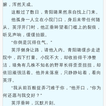
腑，浑然天成。
这般过了数日，青阳璐果然亲自找上门来。
他孤身一人立在小院门口，身后未带任何随
从。英浮开门时，他正垂眸望着门槛上的裂痕，
听见声响，缓缓抬眼。
“你倒是沉得住气。”
英浮侧身让路，请他入内。青阳璐缓步走进
院中，四下打量。小院不大，却收拾得干净整
洁，墙角有几株不知名的野草长得歪歪扭扭，却
依旧顽强活着。他并未落座，只静静站着，看向
英浮。
“我从前百般捉弄刁难于你，”他开口，“你为
何还愿与我交好？”
英浮垂眸，沉默片刻。