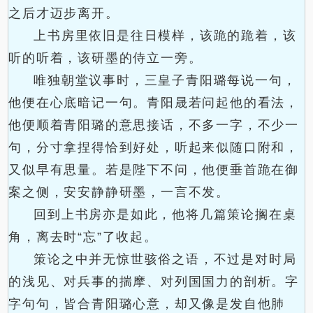
之后才迈步离开。
上书房里依旧是往日模样，该跪的跪着，该
听的听着，该研墨的侍立一旁。
唯独朝堂议事时，三皇子青阳璐每说一句，
他便在心底暗记一句。青阳晟若问起他的看法，
他便顺着青阳璐的意思接话，不多一字，不少一
句，分寸拿捏得恰到好处，听起来似随口附和，
又似早有思量。若是陛下不问，他便垂首跪在御
案之侧，安安静静研墨，一言不发。
回到上书房亦是如此，他将几篇策论搁在桌
角，离去时“忘”了收起。
策论之中并无惊世骇俗之语，不过是对时局
的浅见、对兵事的揣摩、对列国国力的剖析。字
字句句，皆合青阳璐心意，却又像是发自他肺