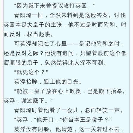
“因为殿下未曾提议攻打英国。”
青阳璐一怔，全然未料到是这般答案。讨伐
英国本是大皇子的主张，他不过是时而附和、时
而反对，权当起哄。
可英浮却记在了心里——是记他附和之时，
还是反对之际？他没有追问，只望着眼前这个低
眉顺眼的质子，忽然觉得此人深不可测。
“就凭这个？”
英浮抬眸，迎上他的目光。
“能被三皇子放在心上欺负，已是殿下抬举。
英浮，谢过殿下。”
青阳璐盯着他看了一会儿，忽而轻笑一声。
“英浮，”他开口，“你当本王是傻子？”
英浮没有闪躲。他清楚，这一关若过不去，