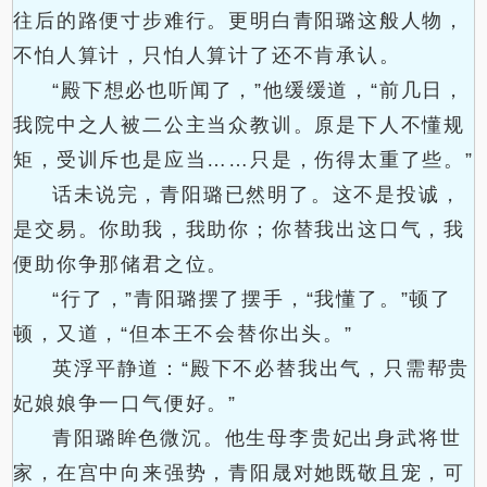
往后的路便寸步难行。更明白青阳璐这般人物，
不怕人算计，只怕人算计了还不肯承认。
“殿下想必也听闻了，”他缓缓道，“前几日，
我院中之人被二公主当众教训。原是下人不懂规
矩，受训斥也是应当……只是，伤得太重了些。”
话未说完，青阳璐已然明了。这不是投诚，
是交易。你助我，我助你；你替我出这口气，我
便助你争那储君之位。
“行了，”青阳璐摆了摆手，“我懂了。”顿了
顿，又道，“但本王不会替你出头。”
英浮平静道：“殿下不必替我出气，只需帮贵
妃娘娘争一口气便好。”
青阳璐眸色微沉。他生母李贵妃出身武将世
家，在宫中向来强势，青阳晟对她既敬且宠，可