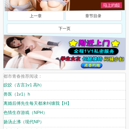
上一章
章节目录
下一页
都市青春推荐阅读：
皎皎（古言1v1 高h）
兽医（1v1）h
离婚后傅先生每天都来纠缠我【H】
色情生存游戏（NPH）
扬汤止沸（现代NP）