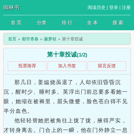
御林书
阅读历史
|
登录
|
注册
首 页
分类
排 行
全 本
搜 索
首页
都市青春
藤萝枝
第十章投诚
第十章投诚
(1/2)
投票推荐
加入书签
留言反馈
那几日，姜媪烧虽退了，人却依旧昏昏沉
沉，醒时少、睡时多。英浮出门前总要多看她一
眼，她缩在被褥里，眉头微蹙，脸色苍白得不见
半分血色。
他轻轻替她把被角往上拢了拢，掖得严实，
才转身离去。门合上的一瞬，他在门外静立一息