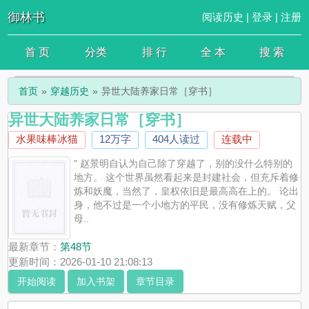
御林书
阅读历史
|
登录
|
注册
首 页
分类
排 行
全 本
搜 索
首页
穿越历史
异世大陆养家日常［穿书］
异世大陆养家日常［穿书］
水果味棒冰猫
12万字
404人读过
连载中
" 赵景明自认为自己除了穿越了，别的没什么特别的
地方。 这个世界虽然看起来是封建社会，但充斥着修
炼和妖魔，当然了，皇权依旧是最高高在上的。 论出
身，他不过是一个小地方的平民，没有修炼天赋，父
母..
最新章节：
第48节
更新时间：2026-01-10 21:08:13
开始阅读
加入书架
章节目录