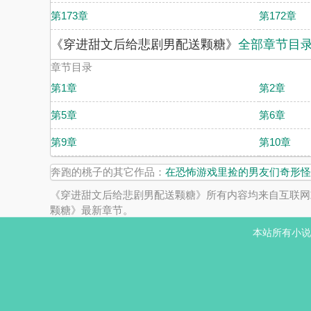
第173章
第172章
《穿进甜文后给悲剧男配送颗糖》
全部章节目
章节目录
第1章
第2章
第5章
第6章
第9章
第10章
奔跑的桃子的其它作品：
在恐怖游戏里捡的男友们奇形怪
《穿进甜文后给悲剧男配送颗糖》所有内容均来自互联网
颗糖》最新章节。
本站所有小说