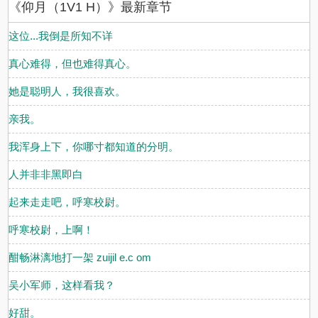
《仰月（1V1 H）》最新章节
这位...我倒是所知不详
真心难得，但也难得真心。
她是聪明人，我很喜欢。
亲我。
我浑身上下，你哪寸都知道的分明。
人并非非黑即白
起来走走吧，呼寒校尉。
呼寒校尉，上啊！
酣畅淋漓地打一架 zuijil e.c om
吴小军师，这样看我？
好甜。