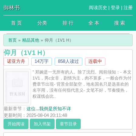
御林书
阅读历史
|
登录
|
注册
首 页
分类
排 行
全 本
搜 索
首页
精品其他
仰月（1V1 H）
仰月（1V1 H）
诺亚方舟
14万字
858人读过
连载中
" 郑婉是一无所有的人。除了沈烈。阅前须知：- 本文
1V1，男c女非，剧情为主，肉不算多，一般会作为付
费章节出现- 背景全部架空，地名国名只是选喜欢的
名字用，没有任何指代意义- 文笔不好，节奏慢热，
权谋线会比..
最新章节：
这位...我倒是所知不详
更新时间：2025-08-04 20:11:48
开始阅读
加入书架
章节目录