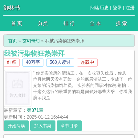
御林书
阅读历史
|
登录
|
注册
首 页
分类
排 行
全 本
搜 索
首页
玄幻奇幻
我被污染物狂热崇拜
我被污染物狂热崇拜
红祭
40万字
569人读过
连载中
" 你是实验所的清洁工，在一次收容失效后，你从一
位月休两天没有五险一金的底层清洁工，变成了一位
光荣的污染物饲养员。 实验所的同事对你说:别怕，
干这么这行的最重要的就是伺候好那些大爷，你看我
演示我是..
最新章节：
第371章
更新时间：2025-01-12 16:44:44
开始阅读
加入书架
章节目录