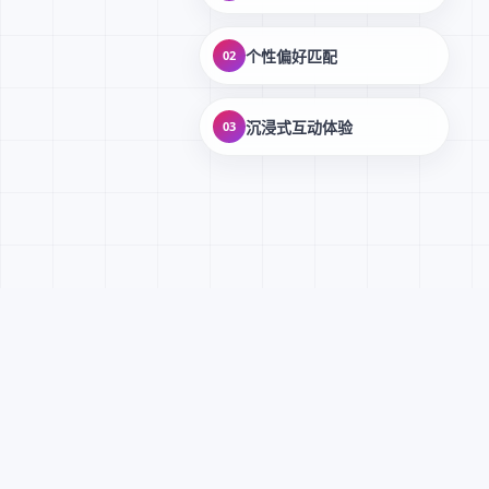
个性偏好匹配
02
沉浸式互动体验
03