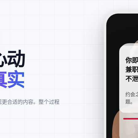
心动
你
兼
真实
不
约会
现更合适的内容。整个过程
题。