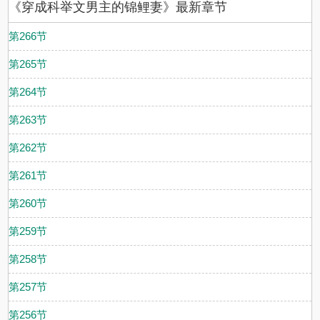
《穿成科举文男主的锦鲤妻》最新章节
第266节
第265节
第264节
第263节
第262节
第261节
第260节
第259节
第258节
第257节
第256节