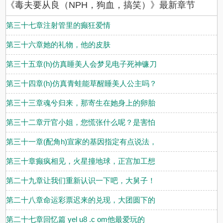
《毒夫要从良（NPH，狗血，搞笑）》最新章节
第三十七章注射管里的癫狂爱情
第三十六章她的礼物，他的皮肤
第三十五章(h)仿真睡美人会梦见电子死神镰刀
第三十四章(h)仿真青蛙能草醒睡美人公主吗？
第三十三章魂兮归来，那寄生在她身上的卵胎
第三十二章亓官小姐，您慌张什么呢？是害怕
第三十一章(配角h)宣家的基因指定有点说法，
第三十章癫疯相见，火星撞地球，正宫加工想
第二十九章让我们重新认识一下吧，大舅子！
第二十八章命运彩票迟来的兑现，大团圆下的
第二十七章回忆篇 yel u8 .c om他最爱玩的