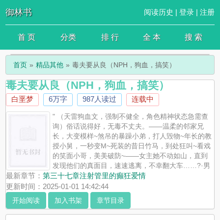
御林书
阅读历史
|
登录
|
注册
首 页
分类
排 行
全 本
搜 索
首页
精品其他
毒夫要从良（NPH，狗血，搞笑）
毒夫要从良（NPH，狗血，搞笑）
白垩梦
6万字
987人读过
连载中
" （天雷狗血文，强制不健全，角色精神状态急需查
询）俗话说得好，无毒不丈夫。——温柔的邻家兄
长，大变模样~煞吊的暴躁小弟，打人毁物~年长的教
授小舅，一秒变M~死装的昔日竹马，到处狂叫~看戏
的笑面小哥，美美破防~——女主她不动如山，直到
发现他们的真面目，速速逃离，不幸翻大车……?·男
主男配团基本全员「毒夫」，恶俗狗血强制爱，有血腥暴力三观不正
最新章节：
第三十七章注射管里的癫狂爱情
的情节，总体是搞笑癫文（？应该），嗯。·全员没什么道德三观和
更新时间：2025-01-01 14:42:44
节操，且脑回路异于常人。·女主非娇软人设，有两副面孔。·近未来
开始阅读
加入书架
章节目录
架空社会，私设多。·剧情肉大约七三or六四分。——1.有隐藏男主，
参考文案。2.自割腿肉，放飞自我，一周【1，21）更。