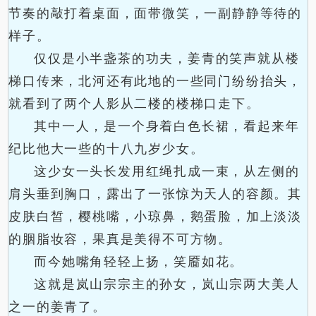
节奏的敲打着桌面，面带微笑，一副静静等待的
样子。
仅仅是小半盏茶的功夫，姜青的笑声就从楼
梯口传来，北河还有此地的一些同门纷纷抬头，
就看到了两个人影从二楼的楼梯口走下。
其中一人，是一个身着白色长裙，看起来年
纪比他大一些的十八九岁少女。
这少女一头长发用红绳扎成一束，从左侧的
肩头垂到胸口，露出了一张惊为天人的容颜。其
皮肤白皙，樱桃嘴，小琼鼻，鹅蛋脸，加上淡淡
的胭脂妆容，果真是美得不可方物。
而今她嘴角轻轻上扬，笑靥如花。
这就是岚山宗宗主的孙女，岚山宗两大美人
之一的姜青了。