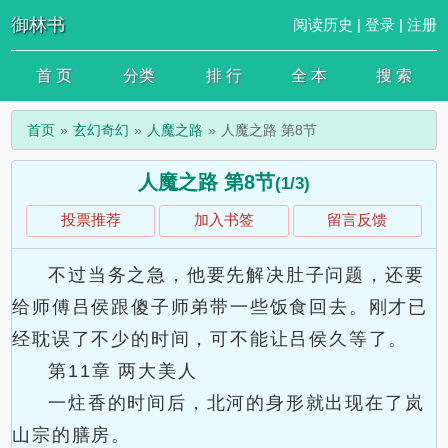
御林书
阅读历史
|
登录
|
注册
首 页
分类
排 行
全 本
搜 索
首页
玄幻奇幻
人魔之路
人魔之路 第8节
人魔之路 第8节
(1/3)
投票推荐
加入书签
留言反馈
不过当务之急，他要先解决肚子问题，还要
给师傅吕侯跟傻子师弟带一些饭食回去。刚才已
经耽误了不少的时间，可不能让吕侯久等了。
第11章 两大美人
一炷香的时间后，北河的身形就出现在了岚
山宗的膳房。