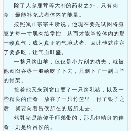
除了人参鹿茸等大补的药材之外，只有肉
食，最能补充武者体内的能量。
按照岚山宗宗主所说，他现在要先试图将身
躯的每一寸肌肉给掌控，从而才能掌控体内的那
一缕真气，成为真正的气境武者。因此他就注定
了要多吃，让气血旺盛。
一整只烤山羊，仅仅是小片刻的功夫，就被
他囫囵吞枣一般给吃了下去，只剩下了一副山羊
的骨架。
接着他又来到窗口要了一只烤乳猪，以及一
些精良的佳肴，放在了一只竹篮里，付了银子之
后，就要向着吕侯所在的居所走去。
烤乳猪是给傻子师弟带的，那几包精良的佳
肴，则是给吕侯的。