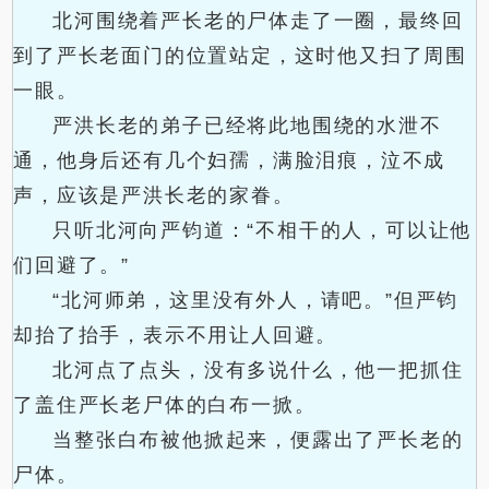
北河围绕着严长老的尸体走了一圈，最终回
到了严长老面门的位置站定，这时他又扫了周围
一眼。
严洪长老的弟子已经将此地围绕的水泄不
通，他身后还有几个妇孺，满脸泪痕，泣不成
声，应该是严洪长老的家眷。
只听北河向严钧道：“不相干的人，可以让他
们回避了。”
“北河师弟，这里没有外人，请吧。”但严钧
却抬了抬手，表示不用让人回避。
北河点了点头，没有多说什么，他一把抓住
了盖住严长老尸体的白布一掀。
当整张白布被他掀起来，便露出了严长老的
尸体。