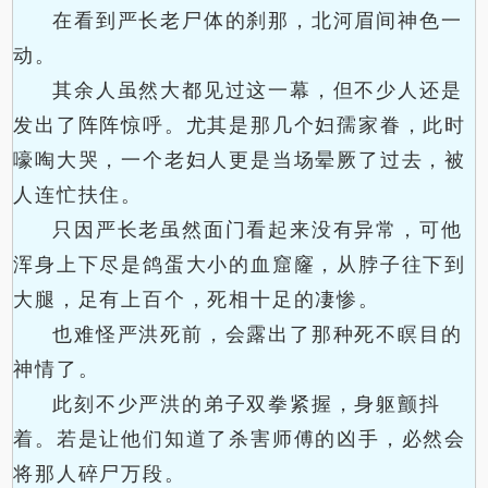
在看到严长老尸体的刹那，北河眉间神色一
动。
其余人虽然大都见过这一幕，但不少人还是
发出了阵阵惊呼。尤其是那几个妇孺家眷，此时
嚎啕大哭，一个老妇人更是当场晕厥了过去，被
人连忙扶住。
只因严长老虽然面门看起来没有异常，可他
浑身上下尽是鸽蛋大小的血窟窿，从脖子往下到
大腿，足有上百个，死相十足的凄惨。
也难怪严洪死前，会露出了那种死不瞑目的
神情了。
此刻不少严洪的弟子双拳紧握，身躯颤抖
着。若是让他们知道了杀害师傅的凶手，必然会
将那人碎尸万段。