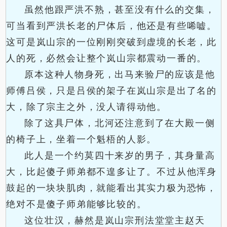
虽然他跟严洪不熟，甚至没有什么的交集，
可当看到严洪长老的尸体后，他还是有些唏嘘。
这可是岚山宗的一位刚刚突破到虚境的长老，此
人的死，必然会让整个岚山宗都震动一番的。
原本这种人物身死，出马来验尸的应该是他
师傅吕侯，只是吕侯的架子在岚山宗是出了名的
大，除了宗主之外，没人请得动他。
除了这具尸体，北河还注意到了在大殿一侧
的椅子上，坐着一个魁梧的人影。
此人是一个约莫四十来岁的男子，其身量高
大，比起傻子师弟都不遑多让了。不过从他浑身
鼓起的一块块肌肉，就能看出其实力极为恐怖，
绝对不是傻子师弟能够比较的。
这位壮汉，赫然是岚山宗刑法堂堂主赵天