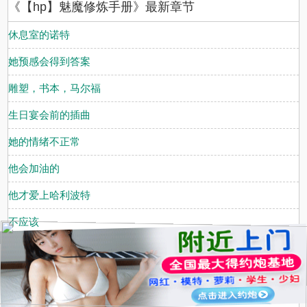
《【hp】魅魔修炼手册》最新章节
休息室的诺特
她预感会得到答案
雕塑，书本，马尔福
生日宴会前的插曲
她的情绪不正常
他会加油的
他才爱上哈利波特
不应该
没什么问题
全部
事情还没到最坏
.