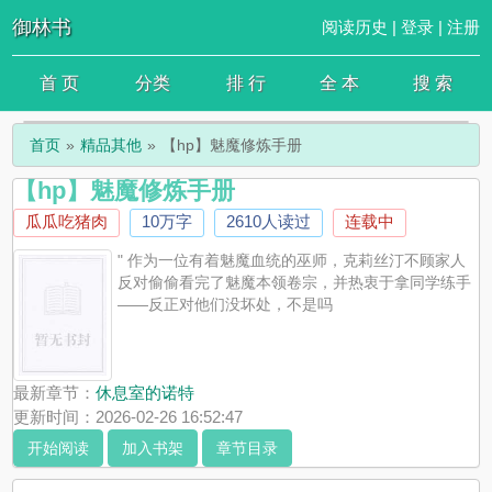
御林书
阅读历史
|
登录
|
注册
首 页
分类
排 行
全 本
搜 索
首页
精品其他
【hp】魅魔修炼手册
【hp】魅魔修炼手册
瓜瓜吃猪肉
10万字
2610人读过
连载中
" 作为一位有着魅魔血统的巫师，克莉丝汀不顾家人
反对偷偷看完了魅魔本领卷宗，并热衷于拿同学练手
——反正对他们没坏处，不是吗
最新章节：
休息室的诺特
更新时间：2026-02-26 16:52:47
开始阅读
加入书架
章节目录