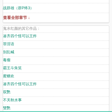
战群雄（群P终3）
查看全部章节 ↓
鬼水红颜的其它作品：
凑齐四个怪可以王炸
罪淫语
别乱喊
毒瘤
霸王斗朱笑
蜜糖欢
凑齐四个怪可以王炸
双艷
不关秋水事
雙艷