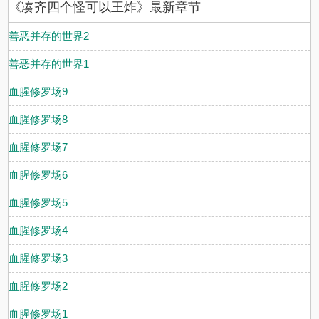
《凑齐四个怪可以王炸》最新章节
情点击收费。不断更新记事本：第一组已出场人物：笛安（军火
商）、横岳清（黑帮头目）、明斋之（政党领袖）、逸骅（邪教教
首）第二组已出场人物：步西归（国家元首）、望帆远（皇帝）、燃
善恶并存的世界2
坤（海运龙头）、松醉霖（鬼才医生）第三组已出场人物：笙调（巨
星）、望云薄（瞻亲王）、戎策（总警司）、顾敛（商会主席）、第
善恶并存的世界1
四组已出场人物：纹风冷（修道人）、掩空来（邪僧）、零翌（完美
血腥修罗场9
机器人）、则藏/则行（心魔）
血腥修罗场8
血腥修罗场7
血腥修罗场6
血腥修罗场5
血腥修罗场4
血腥修罗场3
血腥修罗场2
血腥修罗场1