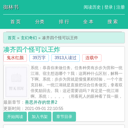
御林书
阅读历史
|
登录
|
注册
首 页
分类
排 行
全 本
搜 索
首页
玄幻奇幻
凑齐四个怪可以王炸
凑齐四个怪可以王炸
鬼水红颜
39万字
3913人读过
连载中
系统：恭喜你来做任务。任务种类有步步为营和一统
江湖。宿主想选哪个？我：这两种什么区别，解释一
下啊。系统：步步为营就是慢慢累积经验，一个个攻
克目标。一统江湖就是直接把综合任务做完，拿着双
倍奖励回去。我：这还需要说吗？肯定是一统江湖
啊。系统：。。。。（用看死人的眼神看了我一眼，
开启了一统江湖模式）几分钟后我：请让我死。请注意一统江湖模
最新章节：
善恶并存的世界2
式：集合四组不同类型攻略对象就能够完成。开启倒计时三，二，
更新时间：2021-09-01 22:10:55
一！我：啊——系统。我不要王炸！目前有此文十六个男主的投票。
开始阅读
加入书架
章节目录
欢迎踊跃投票！微信公众号：鬼水红颜? QQ群：904890167阅读提
醒：全正文免费，只有最后作者的话和视频链接章节作为新文红利友