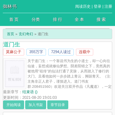
御林书
阅读历史
|
登录
|
注册
首 页
分类
排 行
全 本
搜 索
首页
玄幻奇幻
道门生
道门生
莫麻公子
355万字
7294人读过
连载中
关于道门生：一个靠说书为生的小道士，却一心向往
仙途，妄想成就修仙梦想。阴差阳错之下，竟然真的
被他用“祖传”的仙法打通了灵脉，从而踏入了修行的
大门。且看他如何一步步踏上青云，脚踩青天。（注:
主角非正人君子，谨慎进入。道门书友
群:208451560）欢迎关注双开作品《凡魔道》，一定
不会让大家失望。
最新章节：
结束语 ()
更新时间：2021-08-20 19:01:03
开始阅读
加入书架
章节目录