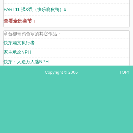
PART11 强X强（快乐脆皮鸭）9
查看全部章节 ↓
章台柳青鸦色寒的其它作品：
快穿嫖文执行者
家主承欢NPH
快穿：人造万人迷NPH
Copyright © 2006
TOP↑