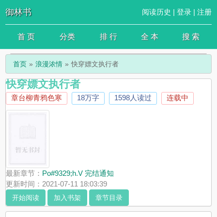
御林书
阅读历史
|
登录
|
注册
首 页
分类
排 行
全 本
搜 索
首页
浪漫浓情
快穿嫖文执行者
快穿嫖文执行者
章台柳青鸦色寒
18万字
1598人读过
连载中
最新章节：
Po#9329;h.V 完结通知
更新时间：2021-07-11 18:03:39
开始阅读
加入书架
章节目录