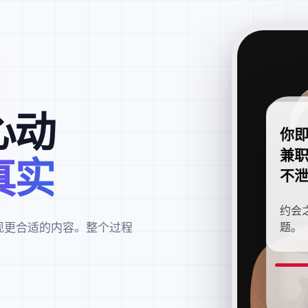
心动
你
兼
真实
不
约会
现更合适的内容。整个过程
题。