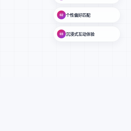
个性偏好匹配
02
沉浸式互动体验
03