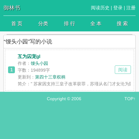
御林书
阅读历史
|
登录
|
注册
首 页
分类
排 行
全 本
搜 索
“馒头小园”写的小说
互为囚宠gl
作者：
馒头小园
1
阅读
字数：194899字
更新到：
第四十三章权柄
简介：
" 苏家因支持三皇子改革获罪，苏瑾从名门才女沦为阶
Copyright © 2006
TOP↑