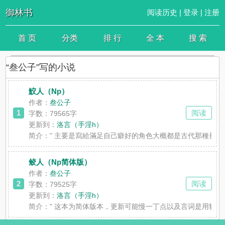
御林书
阅读历史
|
登录
|
注册
首 页
分类
排 行
全 本
搜 索
“叁公子”写的小说
鮫人（Np）
作者：
叁公子
1
阅读
字数：79565字
更新到：
洛言（手淫h）
简介：
" 主要是寫給滿足自己癖好的角色大概都是古代那種長袍
鲛人（Np简体版）
作者：
叁公子
2
阅读
字数：79525字
更新到：
洛言（手淫h）
简介：
" 这本为简体版本，更新可能慢一丁点以及言词是用软件