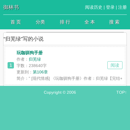
御林书
阅读历史
|
登录
|
注册
首 页
分类
排 行
全 本
搜 索
“归芜绿”写的小说
玩咖驯狗手册
作者：
归芜绿
1
阅读
字数：238640字
更新到：
第106章
简介：
" [现代情感] 《玩咖驯狗手册》作者：归芜绿【完
Copyright © 2006
TOP↑