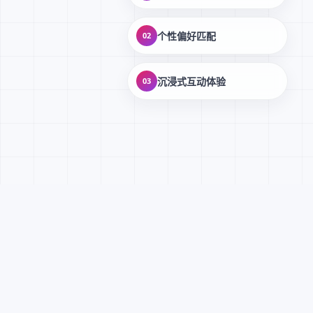
个性偏好匹配
02
沉浸式互动体验
03