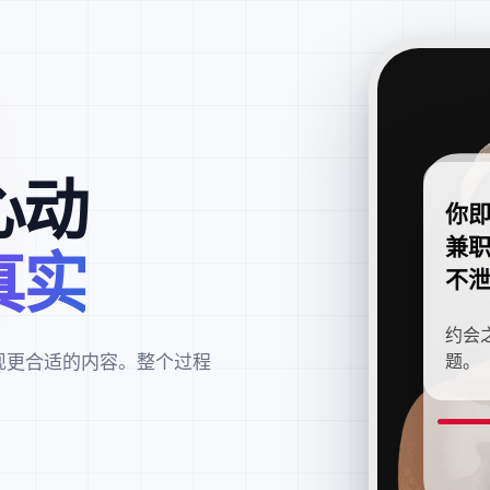
心动
你
兼
真实
不
约会
现更合适的内容。整个过程
题。