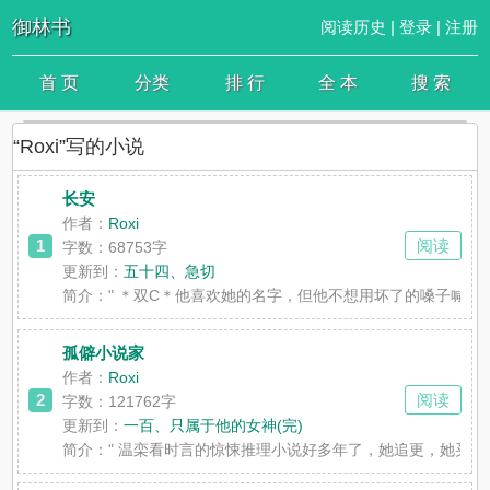
御林书
阅读历史
|
登录
|
注册
首 页
分类
排 行
全 本
搜 索
“Roxi”写的小说
长安
作者：
Roxi
1
阅读
字数：68753字
更新到：
五十四、急切
简介：
" ＊双C＊他喜欢她的名字，但他不想用坏了的嗓子喊
孤僻小说家
作者：
Roxi
2
阅读
字数：121762字
更新到：
一百、只属于他的女神(完)
简介：
" 温栾看时言的惊悚推理小说好多年了，她追更，她买