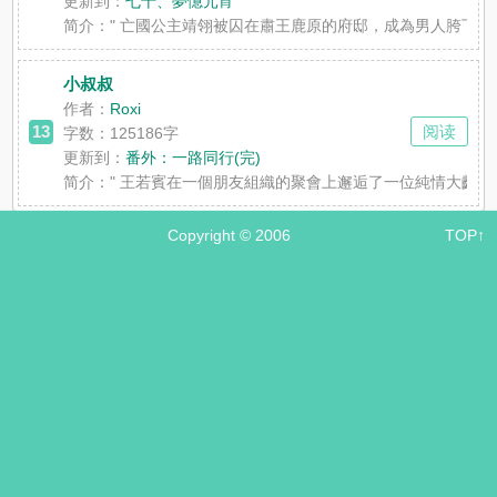
更新到：
七十、夢憶元宵
简介：
" 亡國公主靖翎被囚在肅王鹿原的府邸，成為男人胯下
小叔叔
作者：
Roxi
13
阅读
字数：125186字
更新到：
番外：一路同行(完)
简介：
" 王若賓在一個朋友組織的聚會上邂逅了一位純情大齡
Copyright © 2006
TOP↑