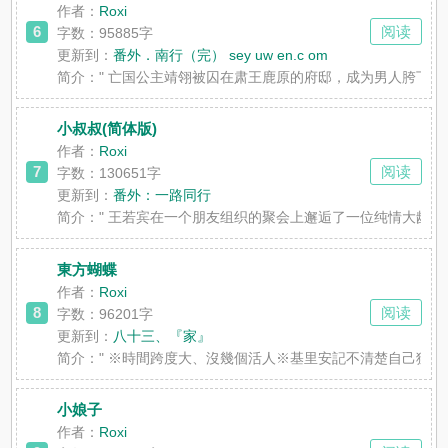
作者：
Roxi
6
阅读
字数：95885字
更新到：
番外．南行（完） sey uw en.c om
简介：
" 亡国公主靖翎被囚在肃王鹿原的府邸，成为男人胯下
小叔叔(简体版)
作者：
Roxi
7
阅读
字数：130651字
更新到：
番外：一路同行
简介：
" 王若宾在一个朋友组织的聚会上邂逅了一位纯情大
東方蝴蝶
作者：
Roxi
8
阅读
字数：96201字
更新到：
八十三、『家』
简介：
" ※時間跨度大、沒幾個活人※基里安記不清楚自己獲得
小娘子
作者：
Roxi