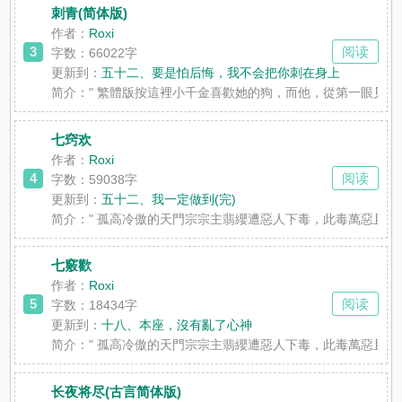
刺青(简体版)
作者：
Roxi
3
阅读
字数：66022字
更新到：
五十二、要是怕后悔，我不会把你刺在身上
简介：
" 繁體版按這裡小千金喜歡她的狗，而他，從第一眼見
七窍欢
作者：
Roxi
4
阅读
字数：59038字
更新到：
五十二、我一定做到(完)
简介：
" 孤高冷傲的天門宗宗主翡纓遭惡人下毒，此毒萬惡且
七竅歡
作者：
Roxi
5
阅读
字数：18434字
更新到：
十八、本座，沒有亂了心神
简介：
" 孤高冷傲的天門宗宗主翡纓遭惡人下毒，此毒萬惡且
长夜将尽(古言简体版)