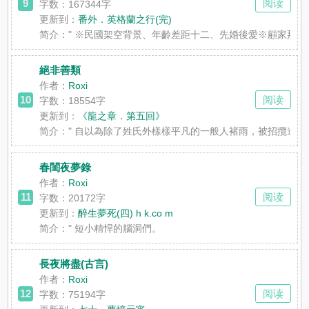
9
阅读
字数：167344字
更新到：
番外．英格蘭之行(完)
简介：
" ※民國架空背景、年齡差距十二、先婚後愛※顧家那
絕非善類
作者：
Roxi
10
阅读
字数：18554字
更新到：
《龍之章．第五回》
简介：
" 自以為除了姓氏外樣樣平凡的一般人褚雨，被招攬進一個
春閨夜夢錄
作者：
Roxi
11
阅读
字数：20172字
更新到：
醉生夢死(四) h k.co m
简介：
" 短小精悍的腦洞們。
長夜將盡(古言)
作者：
Roxi
12
阅读
字数：75194字