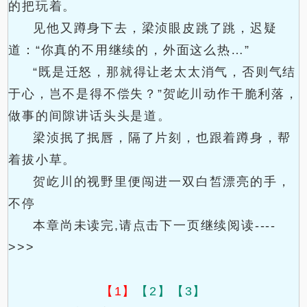
的把玩着。
见他又蹲身下去，梁浈眼皮跳了跳，迟疑
道：“你真的不用继续的，外面这么热…”
“既是迁怒，那就得让老太太消气，否则气结
于心，岂不是得不偿失？”贺屹川动作干脆利落，
做事的间隙讲话头头是道。
梁浈抿了抿唇，隔了片刻，也跟着蹲身，帮
着拔小草。
贺屹川的视野里便闯进一双白皙漂亮的手，
不停
本章尚未读完,请点击下一页继续阅读----
>>>
【1】
【2】
【3】