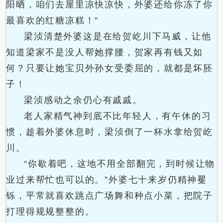
阳晒，咱们去屋里凉快凉快，外婆还给你冻了你
最喜欢的红糖凉糕！”
梁浈清楚外婆这是在给贺屹川下马威，让他
知道梁家不是没人帮她撑腰，贺家再有钱又如
何？只要让她宝贝外孙女受委屈的，就都是坏胚
子！
梁浈感动之余仍心有戚戚。
老人家精气神到底不比年轻人，有午休的习
惯，趁着外婆休息时，梁浈倒了一杯水拿给贺屹
川。
“你歇着吧，这地不用全部翻完，到时候让物
业过来帮忙也可以的。”外婆七十来岁仍精神矍
铄，平常就喜欢跳点广场舞和种点小菜，把院子
打理得规规整整的。