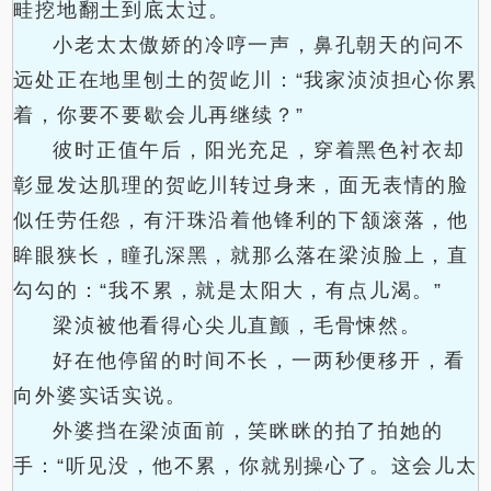
畦挖地翻土到底太过。
小老太太傲娇的冷哼一声，鼻孔朝天的问不
远处正在地里刨土的贺屹川：“我家浈浈担心你累
着，你要不要歇会儿再继续？”
彼时正值午后，阳光充足，穿着黑色衬衣却
彰显发达肌理的贺屹川转过身来，面无表情的脸
似任劳任怨，有汗珠沿着他锋利的下颔滚落，他
眸眼狭长，瞳孔深黑，就那么落在梁浈脸上，直
勾勾的：“我不累，就是太阳大，有点儿渴。”
梁浈被他看得心尖儿直颤，毛骨悚然。
好在他停留的时间不长，一两秒便移开，看
向外婆实话实说。
外婆挡在梁浈面前，笑眯眯的拍了拍她的
手：“听见没，他不累，你就别操心了。这会儿太