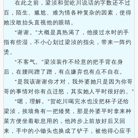
在此之前，梁浈和贺屹川说话的字数还不过
百，陌生、尴尬、难为情各种复杂的因素，使得
她没敢抬头直视他的眼睛。
“谢谢。”大概是真热渴了，他接过水时的手
指有些湿，不小心划过梁浈的指尖，带来一阵灼
烫。
“不客气。”梁浈装作不经意的把手背在身
后，在腰间蹭了蹭，有点嫌弃也有点不自在。
“是我该谢谢你才对，我外婆她只是因为你哥
哥的事情对你有点迁怒，其实她人平时很好的。”
“嗯，理解。”贺屹川喝完水也没把杯子还给
梁浈，挨墙角有一把矮凳，那是外婆平时拿来种
菜方便坐着歇息用的，他跨步上前放好后又回
来，手中的小锄头也换成了铲子，被他得心应手