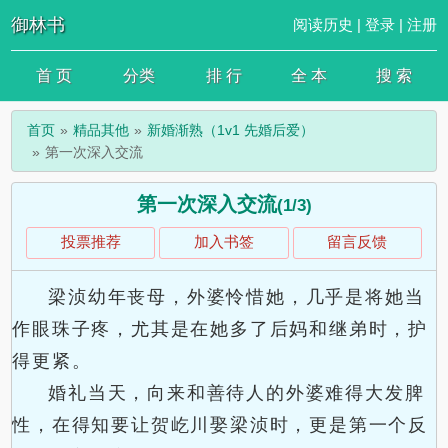
御林书
阅读历史
|
登录
|
注册
首 页
分类
排 行
全 本
搜 索
首页
精品其他
新婚渐熟（1v1 先婚后爱）
第一次深入交流
第一次深入交流
(1/3)
投票推荐
加入书签
留言反馈
梁浈幼年丧母，外婆怜惜她，几乎是将她当
作眼珠子疼，尤其是在她多了后妈和继弟时，护
得更紧。
婚礼当天，向来和善待人的外婆难得大发脾
性，在得知要让贺屹川娶梁浈时，更是第一个反