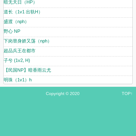
暗无天日（HP）
道长（1v1 出轨H）
盛渡（nph）
野心 NP
下岗替身娇又荡（nph）
超品兵王在都市
子兮 (1v2, H)
【民国NP】暗香雨云尤
明珠（1v1）h
Copyright © 2020
TOP↑