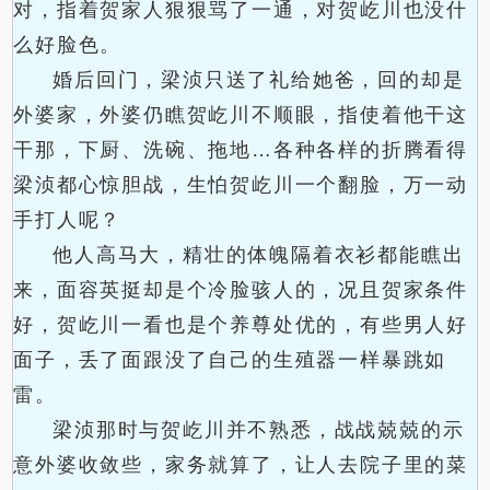
对，指着贺家人狠狠骂了一通，对贺屹川也没什
么好脸色。
婚后回门，梁浈只送了礼给她爸，回的却是
外婆家，外婆仍瞧贺屹川不顺眼，指使着他干这
干那，下厨、洗碗、拖地…各种各样的折腾看得
梁浈都心惊胆战，生怕贺屹川一个翻脸，万一动
手打人呢？
他人高马大，精壮的体魄隔着衣衫都能瞧出
来，面容英挺却是个冷脸骇人的，况且贺家条件
好，贺屹川一看也是个养尊处优的，有些男人好
面子，丢了面跟没了自己的生殖器一样暴跳如
雷。
梁浈那时与贺屹川并不熟悉，战战兢兢的示
意外婆收敛些，家务就算了，让人去院子里的菜