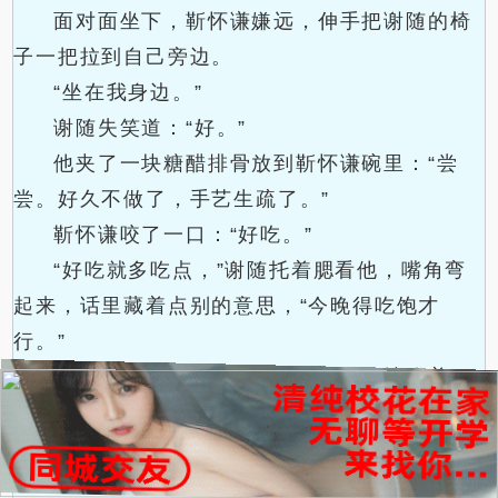
面对面坐下，靳怀谦嫌远，伸手把谢随的椅
子一把拉到自己旁边。
“坐在我身边。”
谢随失笑道：“好。”
他夹了一块糖醋排骨放到靳怀谦碗里：“尝
尝。好久不做了，手艺生疏了。”
靳怀谦咬了一口：“好吃。”
“好吃就多吃点，”谢随托着腮看他，嘴角弯
起来，话里藏着点别的意思，“今晚得吃饱才
行。”
两个人你一筷子我一筷子，慢悠悠地吃着，
偶尔聊几句家常。说到好笑的地方，谢随就笑得
往靳怀谦肩膀上倒，靳怀谦也不躲，只是垂下眼
睛宠溺地看着他。
.
.
.