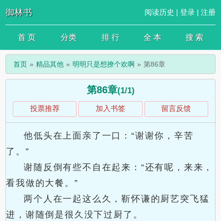
御林书
阅读历史
|
登录
|
注册
首 页
分类
排 行
全 本
搜 索
首页
精品其他
明明只是想撩个欢啊
第86章
第86章
(1/1)
投票推荐
加入书签
留言反馈
他低头在上面亲了一口：“谢谢你，辛苦
了。”
谢随反倒有些不自在起来：“还有呢，来来，
看我做的大餐。”
两个人在一起这么久，靳怀谦的厨艺突飞猛
进，谢随倒是很久没下过厨了。