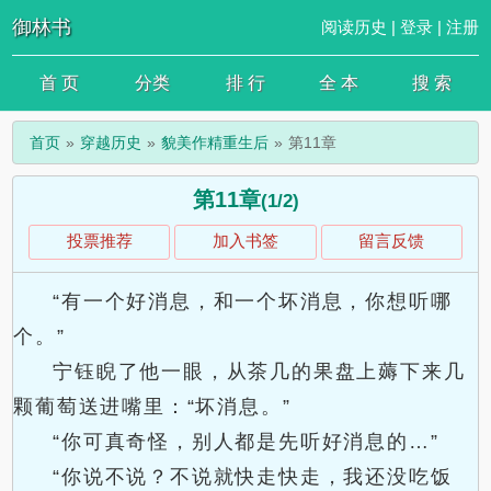
御林书
阅读历史
|
登录
|
注册
首 页
分类
排 行
全 本
搜 索
首页
穿越历史
貌美作精重生后
第11章
第11章
(1/2)
投票推荐
加入书签
留言反馈
“有一个好消息，和一个坏消息，你想听哪
个。”
宁钰睨了他一眼，从茶几的果盘上薅下来几
颗葡萄送进嘴里：“坏消息。”
“你可真奇怪，别人都是先听好消息的…”
“你说不说？不说就快走快走，我还没吃饭