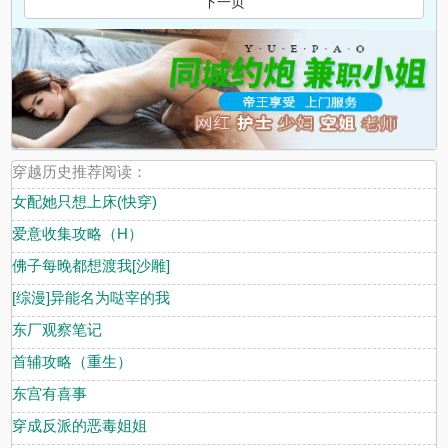
下一页
穿越历史推荐阅读：
女配她只想上床(快穿)
爱意收集攻略（H）
佛子每晚都想渡我[沙雕]
[综漫]异能名为哒宰的我
东厂观察笔记
首辅攻略（重生）
东宫有喜事
穿成反派的恶毒姐姐