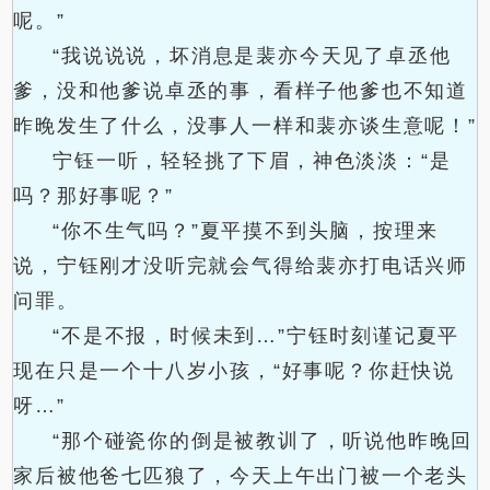
呢。”
“我说说说，坏消息是裴亦今天见了卓丞他
爹，没和他爹说卓丞的事，看样子他爹也不知道
昨晚发生了什么，没事人一样和裴亦谈生意呢！”
宁钰一听，轻轻挑了下眉，神色淡淡：“是
吗？那好事呢？”
“你不生气吗？”夏平摸不到头脑，按理来
说，宁钰刚才没听完就会气得给裴亦打电话兴师
问罪。
“不是不报，时候未到…”宁钰时刻谨记夏平
现在只是一个十八岁小孩，“好事呢？你赶快说
呀…”
“那个碰瓷你的倒是被教训了，听说他昨晚回
家后被他爸七匹狼了，今天上午出门被一个老头