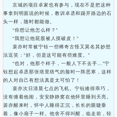
京城的项目卓家也有参与，现在不是把这种
事拿到明面说的时候，教训卓丞和踢开路边的石
头一样，随时都能做。
“你想让他怎么样？”
“我想让他屁股被人摸破皮！”
裴亦时常被宁钰一些稀奇古怪又莫名其妙想
法逗笑：“好，但是这可能有些难度。”
“也对，他那个样子，一般人下不去手…”宁
钰想起卓丞那张痞里痞气的脸时一阵恶寒，这样
的人对自己有想法真是太可怕了！
裴亦次日清晨七点的飞机。宁钰难得乖巧，
没有缠着他闹，安安静静窝在他怀里睡到天亮。
裴亦醒来时，怀中人睡得正沉，长长的眼睫垂
着，像小扇子一样。他舍不得叫醒，临走前，轻