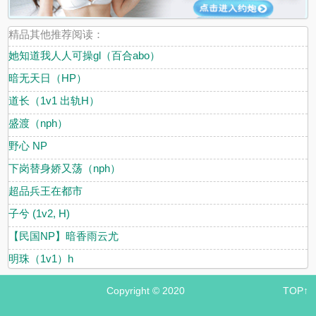
精品其他推荐阅读：
她知道我人人可操gl（百合abo）
暗无天日（HP）
道长（1v1 出轨H）
盛渡（nph）
野心 NP
下岗替身娇又荡（nph）
超品兵王在都市
子兮 (1v2, H)
【民国NP】暗香雨云尤
明珠（1v1）h
Copyright © 2020
TOP↑