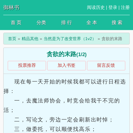
御林书
阅读历史
|
登录
|
注册
首 页
分类
排 行
全 本
搜 索
首页
精品其他
当然是为了改变世界（1v2）
贪欲的末路
贪欲的末路
(1/2)
投票推荐
加入书签
留言反馈
现在每一天开始的时候我都可以进行日程选
择：
一，去魔法师协会，时竞会给我干不完的
活；
二，写论文，旁边一定会刷新出时悼；
三，做委托，可以顺便找高乐；