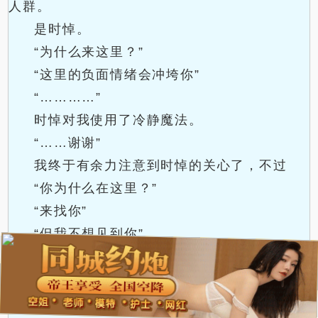
人群。
是时悼。
“为什么来这里？”
“这里的负面情绪会冲垮你”
“…………”
时悼对我使用了冷静魔法。
“……谢谢”
我终于有余力注意到时悼的关心了，不过
“你为什么在这里？”
“来找你”
“但我不想见到你”
我并不是故意这么说的，是的，我是有意
的。
“为什么？”
.
.
.