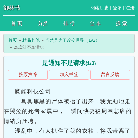
御林书
阅读历史
|
登录
|
注册
首 页
分类
排 行
全 本
搜 索
首页
精品其他
当然是为了改变世界（1v2）
是通知不是请求
是通知不是请求
(1/3)
投票推荐
加入书签
留言反馈
魔能科技公司
一具具焦黑的尸体被抬了出来，我无助地走
在哭泣的死者家属中，一瞬间快要被周围悲痛的
情绪所压垮。
混乱中，有人抓住了我的衣袖，将我带离了