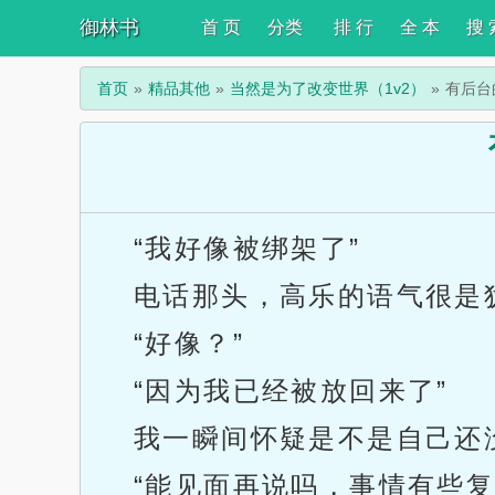
御林书
首 页
分类
排 行
全 本
搜 
首页
精品其他
当然是为了改变世界（1v2）
有后台
“我好像被绑架了”
电话那头，高乐的语气很是
“好像？”
“因为我已经被放回来了”
我一瞬间怀疑是不是自己还
“能见面再说吗，事情有些复