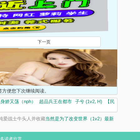
下一页
入书签方便您下次继续阅读。
身娇又荡（nph）
超品兵王在都市
子兮 (1v2, H)
【民
纯爱战士牛头人并收藏
当然是为了改变世界（1v2）最新
多读者欣赏。