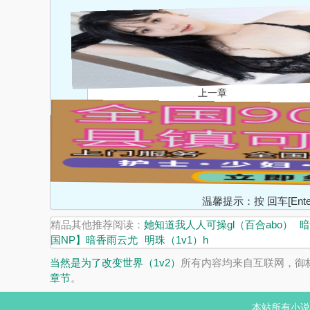
上一章
温馨提示：按 回车[En
精品其他推荐阅读：
她知道我人人可操gl（百合abo）
暗
国NP】暗香雨云尤
明珠（1v1）h
当然是为了改变世界（1v2）
所有内容均来自互联网，御
章节
。
本站所有小说