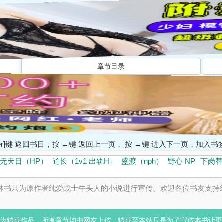
章节目录
ter]键 返回书目，按 ←键 返回上一页， 按 →键 进入下一页，加
无天日（HP）
道长（1v1 出轨H）
盛渡（nph）
野心 NP
下岗替
林书只为原作者纯爱战士牛头人的小说进行宣传。欢迎各位书友支持
为转载作品，所有章节均由网友上传，转载至本站只是为了宣传本书让更