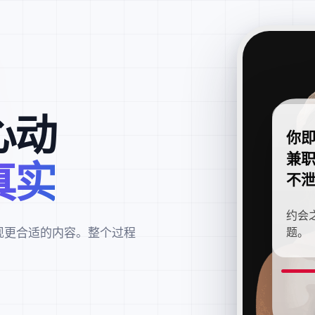
心动
你
兼
真实
不
约会
现更合适的内容。整个过程
题。