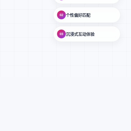
个性偏好匹配
02
沉浸式互动体验
03