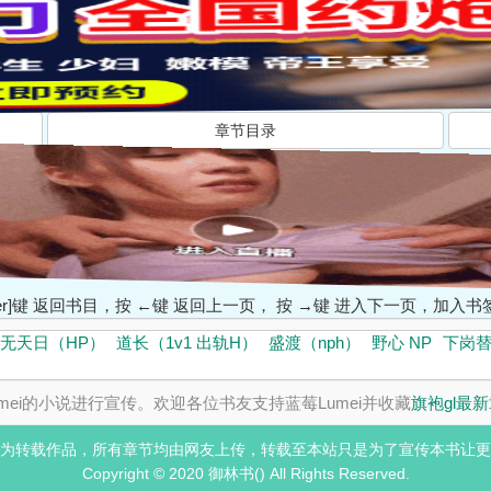
章节目录
ter]键 返回书目，按 ←键 返回上一页， 按 →键 进入下一页，加
无天日（HP）
道长（1v1 出轨H）
盛渡（nph）
野心 NP
下岗替
ei的小说进行宣传。欢迎各位书友支持蓝莓Lumei并收藏
旗袍gl最
为转载作品，所有章节均由网友上传，转载至本站只是为了宣传本书让更
Copyright © 2020 御林书() All Rights Reserved.