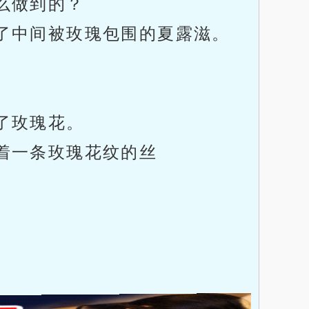
么做到的？
了中间被玫瑰包围的夏露滋。
了玫瑰花。
着一条玫瑰花纹的丝