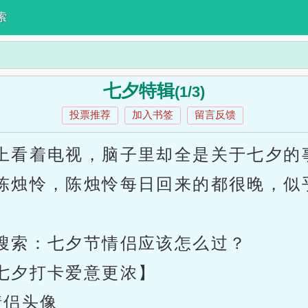
索
七夕特辑
(1/3)
投票推荐
加入书签
留言反馈
上看着电视，脑子里却全是关于七夕的
陈烛怜，陈烛怜每日回来的都很晚，似
搜索：七夕节情侣应该怎么过？
七夕打卡爱意更浓】
情侣头像