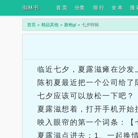
御林书
首 页
分类
排 行
全 本
搜 
首页
精品其他
旗袍gl
七夕特辑
临近七夕，夏露滋瘫在沙发
陈初夏最近把一个公司给了
七夕应该可以放松一下吧？
夏露滋想着，打开手机开始
映入眼帘的第一个词条：【
夏露滋点进去：1、一起换