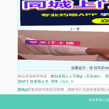
上一章
温馨提示：按 回车[En
精品其他推荐阅读：
她知道我人人可操gl（百合abo）
暗
国NP】暗香雨云尤
明珠（1v1）h
旗袍gl
所有内容均来自互联网，御林书只为原作者蓝莓Lum
本站所有小说