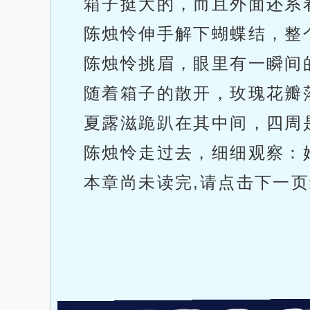
箱子挺大的，而且外面还系
陈烛怜伸手解下蝴蝶结，整
陈烛怜挑眉，眼里有一瞬间
随着箱子的散开，玫瑰花瓣
夏露滋跪趴在其中间，四周
陈烛怜走过去，细细观察：
本章尚未读完,请点击下一页继续