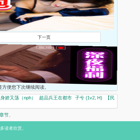
下一页
入书签方便您下次继续阅读。
身娇又荡（nph）
超品兵王在都市
子兮 (1v2, H)
【民
新章节
。
多读者欣赏。