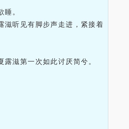
欲睡。
露滋听见有脚步声走进，紧接着
夏露滋第一次如此讨厌简兮。
。