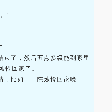
。”
”
结束了，然后五点多级能到家里
烛怜回家了。
情，比如……陈烛怜回家晚