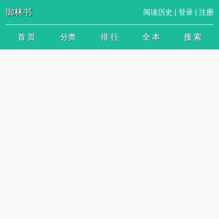
御林书
阅读历史
|
登录
|
注册
首 页
分类
排 行
全 本
搜 索