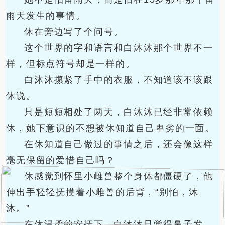
雨天发生的事情。
休在旁边写了个问号。
这个世界的字和语言和白沐沐那个世界不一
样，但标点符号却是一样的。
白沐沐攥紧了手中的衣服，不知道该不该跟
休说。
只是短短相处了两天，白沐沐已经非常依赖
休，她下意识的不想被休知道自己卑劣的一面。
在休知道自己做过的事情之后，还会像这样
毫无保留的爱惜自己吗？
休感觉到怀里小雌兽整个身体都僵硬了，他
伸出手轻轻抚摸着小雌兽的后背，“别怕，沐
沐。”
在休温柔的安抚下，白沐沐只觉得鼻子发
.
.