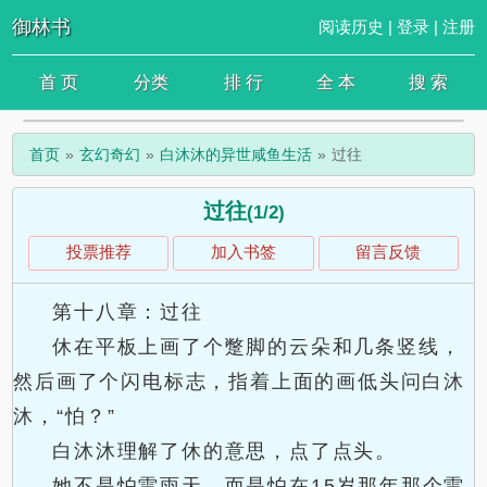
御林书
阅读历史
|
登录
|
注册
首 页
分类
排 行
全 本
搜 索
首页
玄幻奇幻
白沐沐的异世咸鱼生活
过往
过往
(1/2)
投票推荐
加入书签
留言反馈
第十八章：过往
休在平板上画了个蹩脚的云朵和几条竖线，
然后画了个闪电标志，指着上面的画低头问白沐
沐，“怕？”
白沐沐理解了休的意思，点了点头。
她不是怕雷雨天，而是怕在15岁那年那个雷