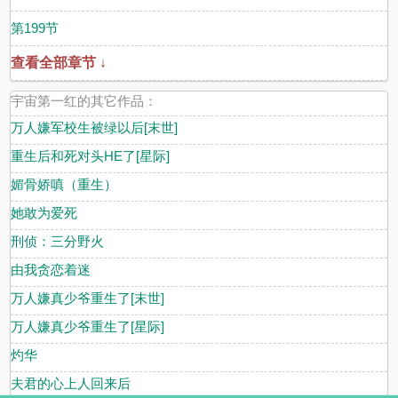
第199节
查看全部章节 ↓
宇宙第一红的其它作品：
万人嫌军校生被绿以后[末世]
重生后和死对头HE了[星际]
媚骨娇嗔（重生）
她敢为爱死
刑侦：三分野火
由我贪恋着迷
万人嫌真少爷重生了[末世]
万人嫌真少爷重生了[星际]
灼华
夫君的心上人回来后