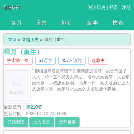
御林书
阅读历史
|
登录
|
注册
首 页
分类
排 行
全 本
搜 索
首页
穿越历史
禅月（重生）
禅月（重生）
宇宙第一红
51万字
457人读过
连载中
" 柳烟黛靠着祖辈留下的姻亲嫁进侯府，虽贵为世子
夫人，却一直不受旁人待见。 婆母厌她蠢笨，夫君烦
她无趣，小叔嫌她软弱。 而那一日，她夫君的心上人
从边疆回来，她亲耳听见她的夫君说要休弃她。 ..
最新章节：
第210节
更新时间：2026-01-10 20:04:36
开始阅读
加入书架
章节目录