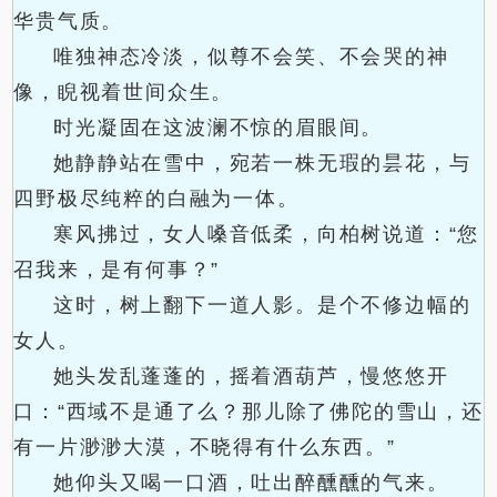
华贵气质。
唯独神态冷淡，似尊不会笑、不会哭的神
像，睨视着世间众生。
时光凝固在这波澜不惊的眉眼间。
她静静站在雪中，宛若一株无瑕的昙花，与
四野极尽纯粹的白融为一体。
寒风拂过，女人嗓音低柔，向柏树说道：“您
召我来，是有何事？”
这时，树上翻下一道人影。是个不修边幅的
女人。
她头发乱蓬蓬的，摇着酒葫芦，慢悠悠开
口：“西域不是通了么？那儿除了佛陀的雪山，还
有一片渺渺大漠，不晓得有什么东西。”
她仰头又喝一口酒，吐出醉醺醺的气来。