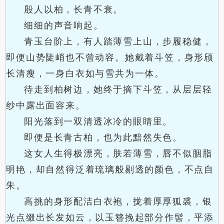
殷人以柏，长青不衰。
细细的声音响起。
青玉台阶上，有人踏薄雪上山，步履稳健，
即便山势陡峭也不曾动容。她戴着斗笠，身形颀
长清瘦，一身白衣如与雪共为一体。
待走到柏树边，她终于摘下斗笠，从层层轻
纱中露出面容来。
阳光落到一双清透冰冷的眼睛里。
即便是长青古柏，也为此黯然失色。
这女人生得极漂亮，肤若薄雪，唇不似胭脂
明艳，却自然得泛着琉璃般剔透的颜色，不点自
朱。
高挑的身形配洁白衣袍，拢着厚厚狐裘，银
光点缀出长发如云，以玉簪挽起部分作髻，平添