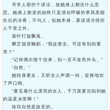
寻常人那些个讲法，放她身上都没什么意
思。她身上散发的始终只是浸在呼啸的寒风里能
生出的冷香，不勾人，似她本身，寡淡清冷得拒
人千里之外。
落叶打旋飘落。
卿芷颔首鞠躬，“我这便去。可还有别的要
求？”
“记得偶尔报个信来，别一言不发死外头。”
“自然。”
她转身要走，又听女人声调一转，促狭地吹
了声口哨。
“要见着什么漂亮的女人，千万莫要沦陷到她
的温柔乡里啊！”
徐琮自然是故意的。