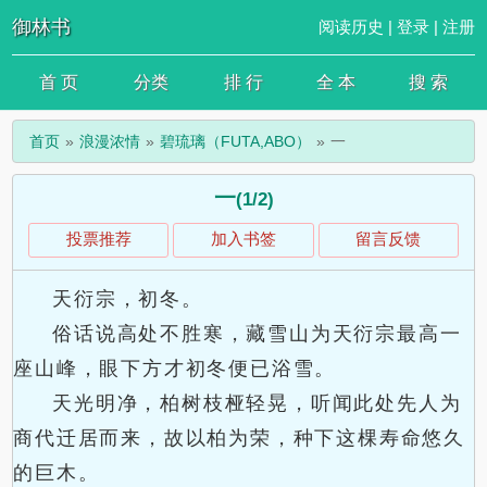
御林书
阅读历史
|
登录
|
注册
首 页
分类
排 行
全 本
搜 索
首页
浪漫浓情
碧琉璃（FUTA,ABO）
一
一
(1/2)
投票推荐
加入书签
留言反馈
天衍宗，初冬。
俗话说高处不胜寒，藏雪山为天衍宗最高一
座山峰，眼下方才初冬便已浴雪。
天光明净，柏树枝桠轻晃，听闻此处先人为
商代迁居而来，故以柏为荣，种下这棵寿命悠久
的巨木。