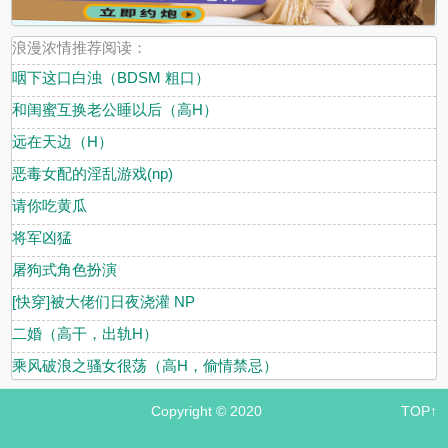
浪漫浓情推荐阅读：
咽下这口白浊（BDSM 粗口）
和闺蜜互换老公睡以后（高H）
远在天边（H）
恶毒女配的淫乱游戏(np)
请你吃黄瓜
将军凶猛
屠狗式角色扮演
[快穿]被大佬们日夜浇灌 NP
二婚（高干，出轨H）
乘风破浪之骚女很荡（高H，偷情禁忌）
Copyright © 2020
TOP↑