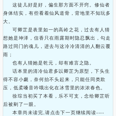
这徒儿好是好，偏生那方面不开窍。修仙者
身体结实，有些看着仙风道骨，背地里不知玩多
大。
可卿芷是表里如一的高岭之花，过去有人猜
想她是坤泽，信香只在雨露期时隐忍飘出，勾走
路过同门的魂儿，进去与这冷冷清清的人翻云覆
雨；
也有人猜她是乾元，却有难言之隐。
话本里的清冷仙君多以卿芷为原型，下头生
得不容小觑，奈何抬不头起来，只能任同类欺
压，低柔嗓音吟哦出化在冰雪里的浓浓春色。
徐琮当初买了本看，乐不可支，念给卿芷听
后被剜了一眼。
本章尚未读完,请点击下一页继续阅读----