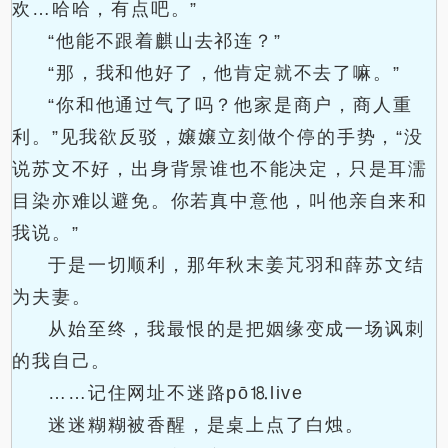
欢…哈哈，有点吧。”
“他能不跟着麒山去祁连？”
“那，我和他好了，他肯定就不去了嘛。”
“你和他通过气了吗？他家是商户，商人重
利。”见我欲反驳，嬢嬢立刻做个停的手势，“没
说苏文不好，出身背景谁也不能决定，只是耳濡
目染亦难以避免。你若真中意他，叫他亲自来和
我说。”
于是一切顺利，那年秋末姜芃羽和薛苏文结
为夫妻。
从始至终，我最恨的是把姻缘变成一场讽刺
的我自己。
……记住网址不迷路pō⒙live
迷迷糊糊被香醒，是桌上点了白烛。