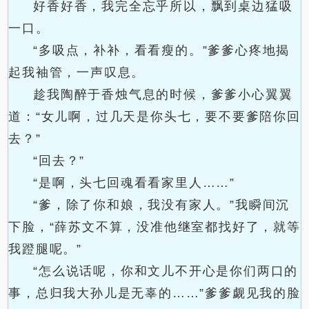
好香好香，我完全忘乎所以，飘到桌边猛吸
一口。
“多吸点，补补，看看瘦的。”爹爹心疼地揭
起我袖管，一声叹息。
趁我陶醉于香烛气息的时候，爹爹小心翼翼
道：“女儿啊，过几天是你头七，要不要爹陪你回
去？”
“回去？”
“是啊，头七回魂看看家里人……”
“爹，除了你和娘，我没有家人。”我瞬间沉
下脸，“薛苏文不算，没准他继室都找好了，就等
我蹬腿呢。”
“怎么说话呢，你和文儿不开心是你们两口的
事，总归我大孙儿是无辜的……”爹爹觑见我的脸