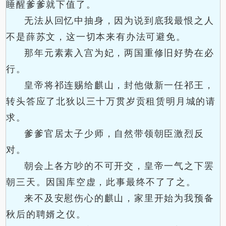
睡醒爹爹就下值了。
无法从回忆中抽身，因为说到底我最恨之人
不是薛苏文，这一切本来有办法可避免。
那年元素素入宫为妃，两国重修旧好势在必
行。
皇帝将祁连赐给麒山，封他做新一任祁王，
转头答应了北狄以三十万贯岁贡租赁明月城的请
求。
爹爹官居太子少师，自然带领朝臣激烈反
对。
朝会上各方吵的不可开交，皇帝一气之下罢
朝三天。因国库空虚，此事最终不了了之。
来不及安慰伤心的麒山，家里开始为我预备
秋后的聘婿之仪。