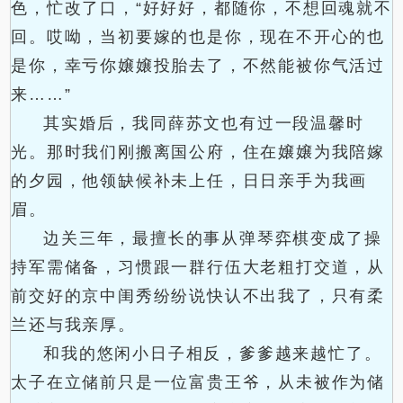
色，忙改了口，“好好好，都随你，不想回魂就不
回。哎呦，当初要嫁的也是你，现在不开心的也
是你，幸亏你嬢嬢投胎去了，不然能被你气活过
来……”
其实婚后，我同薛苏文也有过一段温馨时
光。那时我们刚搬离国公府，住在嬢嬢为我陪嫁
的夕园，他领缺候补未上任，日日亲手为我画
眉。
边关三年，最擅长的事从弹琴弈棋变成了操
持军需储备，习惯跟一群行伍大老粗打交道，从
前交好的京中闺秀纷纷说快认不出我了，只有柔
兰还与我亲厚。
和我的悠闲小日子相反，爹爹越来越忙了。
太子在立储前只是一位富贵王爷，从未被作为储