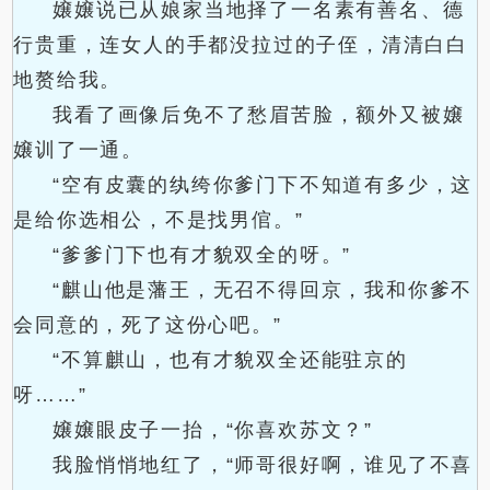
嬢嬢说已从娘家当地择了一名素有善名、德
行贵重，连女人的手都没拉过的子侄，清清白白
地赘给我。
我看了画像后免不了愁眉苦脸，额外又被嬢
嬢训了一通。
“空有皮囊的纨绔你爹门下不知道有多少，这
是给你选相公，不是找男倌。”
“爹爹门下也有才貌双全的呀。”
“麒山他是藩王，无召不得回京，我和你爹不
会同意的，死了这份心吧。”
“不算麒山，也有才貌双全还能驻京的
呀……”
嬢嬢眼皮子一抬，“你喜欢苏文？”
我脸悄悄地红了，“师哥很好啊，谁见了不喜