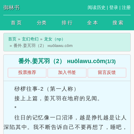
御林书
阅读历史
|
登录
|
注册
首 页
分类
排 行
全 本
搜 索
首页
玄幻奇幻
龙女（np）
番外.姜芃羽（2） нuōlawu.cōm
番外.姜芃羽（2） нuōlawu.cōm
(1/3)
投票推荐
加入书签
留言反馈
桫椤往事-2（第一人称）
接上上篇，姜芃羽在地府的见闻。
*
往日的记忆像一口沼泽，越是挣扎越是让人
深陷其中。我不断告诉自己不要再想了，睡吧，