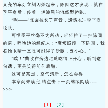
又亮的车灯立刻闪烁起来，陈圆这才发现，就在
季平身后，停着一辆漆黑的流线型轿跑。
“啊——”陈圆拉长了声音，遗憾地冲季平眨
眨眼。
可惜季平丝毫不为所动，轻轻推了一把陈圆
的肩，呼唤她的经纪人：“麻烦照顾一下陈圆，我
看她眼睛一直眨可能得了沙眼，要小心。”
“噗！”曲牧在旁边吃瓜吃得正开心，听到这
句话，更是笑得前仰后翻。
这可是茶园，空气清新，怎么会得
本章尚未读完,请点击下一页继续阅读----
>>>
【1】
【2】