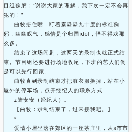
目组鞠躬：“谢谢大家的理解，我下次一定不会再
犯的！”
曲牧捂住嘴，盯着秦淼淼九十度的标准鞠
躬，幽幽叹气，感情是个归国idol，怪不得戏那
么多。
结束了这场闹剧，这两天的录制也就正式结
束。节目组还要进行场地收尾，下班的艺人们倒
是可以先行回家。
曲牧直到录制结束才把脏衣服换掉，站在小
屋外的停车场，点开经纪人的联系方式——
z陆安安（经纪人）。
【曲牧：录制结束了，过来接我吧。】
*
爱情小屋坐落在郊区的一座茶庄里，从s市市