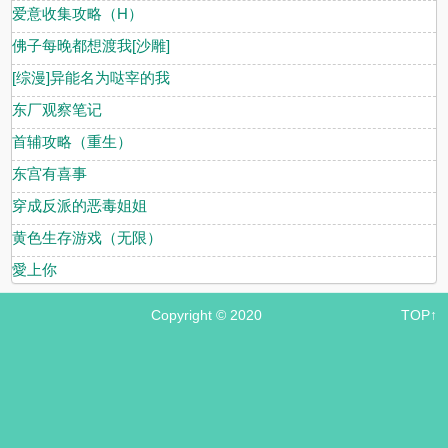
爱意收集攻略（H）
佛子每晚都想渡我[沙雕]
[综漫]异能名为哒宰的我
东厂观察笔记
首辅攻略（重生）
东宫有喜事
穿成反派的恶毒姐姐
黄色生存游戏（无限）
愛上你
Copyright © 2020
TOP↑