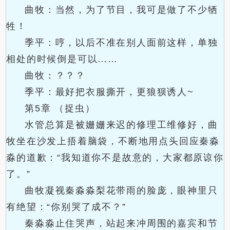
曲牧：当然，为了节目，我可是做了不少牺
牲！
季平：哼，以后不准在别人面前这样，单独
相处的时候倒是可以……
曲牧：？？？
季平：最好把衣服撕开，更狼狈诱人~
第5章 （捉虫）
水管总算是被姗姗来迟的修理工维修好，曲
牧坐在沙发上捂着脑袋，不断地用点头回应秦淼
淼的道歉：“我知道你不是故意的，大家都原谅你
了。”
曲牧凝视秦淼淼梨花带雨的脸庞，眼神里只
有绝望：“你别哭了成不？”
秦淼淼止住哭声，站起来冲周围的嘉宾和节