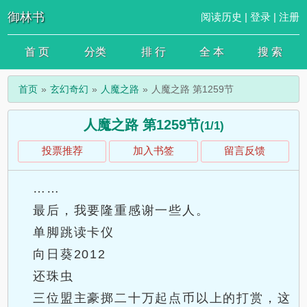
御林书
阅读历史
|
登录
|
注册
首 页
分类
排 行
全 本
搜 索
首页
玄幻奇幻
人魔之路
人魔之路 第1259节
人魔之路 第1259节
(1/1)
投票推荐
加入书签
留言反馈
……
最后，我要隆重感谢一些人。
单脚跳读卡仪
向日葵2012
还珠虫
三位盟主豪掷二十万起点币以上的打赏，这