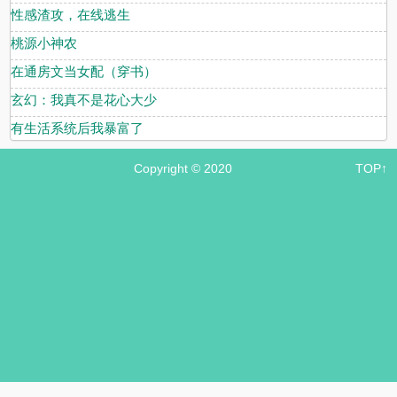
性感渣攻，在线逃生
桃源小神农
在通房文当女配（穿书）
玄幻：我真不是花心大少
有生活系统后我暴富了
Copyright © 2020
TOP↑