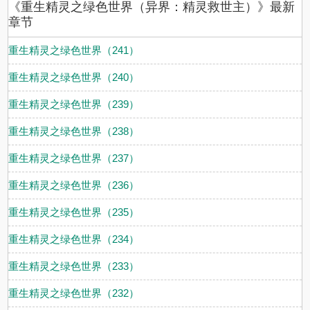
《重生精灵之绿色世界（异界：精灵救世主）》最新
与精灵之间的产物，甚至还有精灵与兽人、精灵与哥布林、精灵与巨
人等等种族结合的产物。半精灵少年尼尔就是其中之一，从人类奴隶
章节
主的庄园里被救回来的女性精灵生下了尼尔，十年怀胎之后被遗弃到
生命古树下面的森林中自生自灭，与尼尔有相同遭遇的半精灵数量不
重生精灵之绿色世界（241）
算稀少，年少的尼尔就是被其他半精灵抚养长大的。曾经的尼尔时常
仰望那座熠熠生辉的生命古树冠层，胸中既有愤恨也有向往。而如今
重生精灵之绿色世界（240）
李玉继承了尼尔一切，当然也包括情感，被这种复杂的情感所影响，
他狩猎时也经常不由自主的眺望着生命古树。“可我又能为你做什么
重生精灵之绿色世界（239）
呢？现在就连这精灵猎场我都走不出去。”
重生精灵之绿色世界（238）
重生精灵之绿色世界（237）
重生精灵之绿色世界（236）
重生精灵之绿色世界（235）
重生精灵之绿色世界（234）
重生精灵之绿色世界（233）
重生精灵之绿色世界（232）