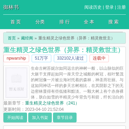
御林书
阅读历史
|
登录
|
注册
首 页
分类
排 行
全 本
搜 索
首页
藏经阁
重生精灵之绿色世界（异界：精灵救世主）
重生精灵之绿色世界（异界：精灵救世主）
npwarship
51万字
332102人读过
连载中
生命古树苏妮尔如同远古的神树一般，以山脉似的巨
大躯干支撑起如同一座天空之城般的树冠，枝叶繁茂
的树冠像一片被云海衬托着的森林，神圣而壮丽。与
这如同神话一样的参天古树相比，在其阴影之下的无
边密林显得有些低矮和黯淡。一颗大树上有个赤身裸
体，肤白如雪的半精灵少年背负弓和箭，纤长洁白的
脚掌踩在树枝上，用一只手扶着身旁的粗粝的树干，抬着头仰望着那
最新章节：
重生精灵之绿色世界（241）
片投下了大片阴影的天空树城“生命古树苏妮尔”穿越而来已经十几
更新时间：2023-04-10 21:52:04
天，李玉的心情还是无比复杂，因为这座生命古树之上，是如同奇幻
开始阅读
加入书架
章节目录
小说中般的精灵城邦，而他现在的身份只是一个被精灵遗弃在牧场整
日和毒虫野兽作伴的“孽种半精灵”这个世界的半精灵不单单只是人类