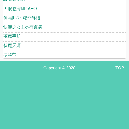
天赐恩宠NP ABO
侧写师3：犯罪终结
快穿之女主她有点病
驱魔手册
伏魔天师
绿丝带
Copyright © 2020
TOP↑