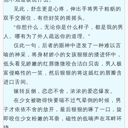
见此，舒念更是心疼，伸出手将男子粗粝的
双手交握住，有些好笑的摇摇头。
“你想什么，无论你是什么样子，都是我的男
人。哪有为了外人疏远你的道理。”
仅此一句，后者的眼神中迸发了一种难以言
喻的神采，将身材娇小的女孩狠狠的搂进怀中，
低头看见娇嫩的红唇微微咬合洁白贝齿，男人极
富侵略性的一笑，然后狠狠的将这嫣红的唇瓣含
进口舌间。
辗转反侧，恋恋不舍，浓浓的爱恋爆发。
在少女被吻得快要喘不过气晕倒的时候，男
子才依依不舍的放开，最后狠狠的啄了一口，旋
即咬住少女粉嫩的耳垂，磁性的低喃声在耳畔环
绕。