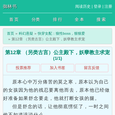
御林书
阅读历史
|
登录
|
注册
首 页
分类
排 行
全 本
搜 索
首页
科幻悬疑
快穿女配：狼性boss，狠狠爱
第12章 （另类古言）公主殿下，妖孽教主求宠
第12章 （另类古言）公主殿下，妖孽教主求宠
(1/1)
投票推荐
加入书签
留言反馈
原本心中万分痛苦的莫之寒，原本以为自己
的女孩因为他的残忍要离他而去，原本他已经做
好准备如果舒念要走，他就打断女孩的腿。
但是舒念的话，让他彻底愣怔了，一时之间
他不知道该说什么。